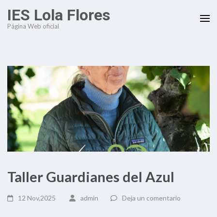
Saltar
IES Lola Flores
al
Página Web oficial
contenido
(presiona
la
tecla
Intro)
Taller Guardianes del Azul
12 Nov,2025
admin
Deja un comentario