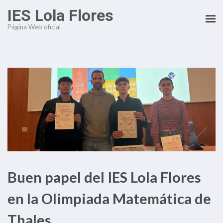
Saltar
IES Lola Flores
al
Página Web oficial
contenido
(presiona
la
tecla
Intro)
Buen papel del IES Lola Flores
en la Olimpiada Matemática de
Thales