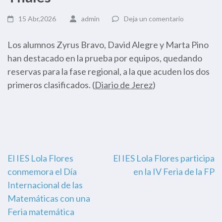
15 Abr,2026
admin
Deja un comentario
Los alumnos Zyrus Bravo, David Alegre y Marta Pino
han destacado en la prueba por equipos, quedando
reservas para la fase regional, a la que acuden los dos
primeros clasificados. (
Diario de Jerez
)
Navegación
El IES Lola Flores
El IES Lola Flores participa
conmemora el Día
en la IV Feria de la FP
de
Internacional de las
entradas
Matemáticas con una
Feria matemática