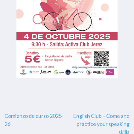
Navegación
Comienzo de curso 2025-
English Club – Come and
26
practice your speaking
de
skills