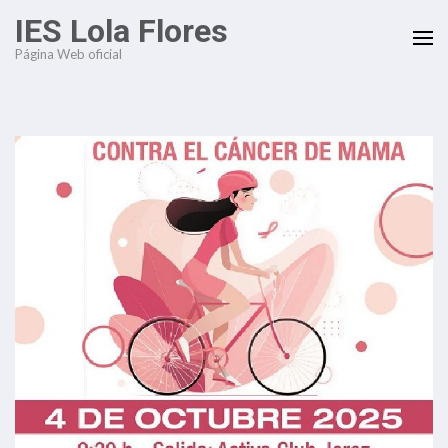
Saltar
IES Lola Flores
al
Página Web oficial
contenido
(presiona
la
tecla
Intro)