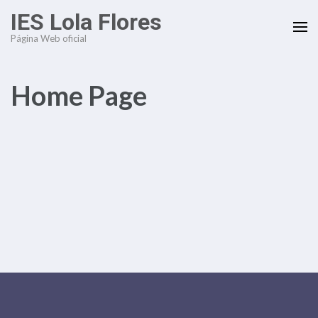
Saltar
IES Lola Flores
al
Página Web oficial
contenido
(presiona
la
Home Page
tecla
Intro)